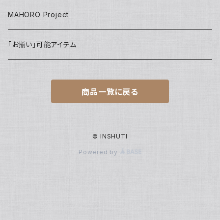
Tops
Harem pants
onepiece
Kids
Key ring
MAHORO Project
Back Pack リュック
jacket
IDホルダー
「お揃い」可能アイテム
Kids
PC case
商品一覧に戻る
others
巾着
アクセサリーポーチ
© INSHUTI
Powered by