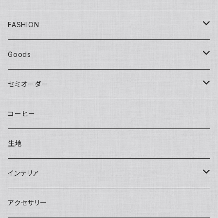
Yuko bag
Sisal
Flat
FASHION
Huge bag
Sisal round
Embroidery（刺繍）
Banana
マチ付き
Adult
Goods
Round tote
Sisal pochette
LOVE
Big pouch
One piece
Other
Kids
Hat
セミオーダー
bettybag
Sisal clutch
Applique
Small pouch
Overalls
Eco bag
Skirt
Adult
カチューシャ／Headband
Bag
コーヒー
gym tote
Money purse
Skirt
Conference bag
One piece
Kids
Tie
Fashion
生地
INSHUTI tote
U pouch（刺し子）
Long pants
Back bag
Shirt/Pants set
skirt
Apron
インテリア
Janet tote
Short pants
Short pants
pants
Adult
Doll
壁掛け
アクセサリー