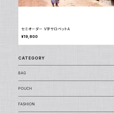
セミオーダー V字サロペットA
¥19,800
CATEGORY
BAG
Tote
POUCH
Yuko bag
Sisal
Flat
FASHION