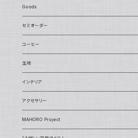
Huge bag
Sisal round
Embroidery（刺繍）
Banana
マチ付き
Adult
Goods
Round tote
Sisal pochette
LOVE
Big pouch
One piece
Other
Kids
Hat
セミオーダー
bettybag
Sisal clutch
Applique
Small pouch
Overalls
Eco bag
Skirt
Adult
カチューシャ／Headband
Bag
コーヒー
gym tote
Money purse
Skirt
Conference bag
One piece
Kids
Tie
Fashion
生地
INSHUTI tote
U pouch（刺し子）
Long pants
Back bag
Shirt/Pants set
skirt
Apron
インテリア
Janet tote
Short pants
Short pants
pants
Adult
Doll
壁掛け
アクセサリー
Tops
Harem pants
onepiece
Kids
Key ring
MAHORO Project
Back Pack リュック
jacket
IDホルダー