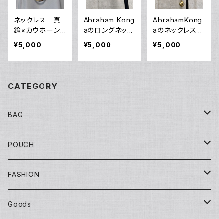
ネックレス 真
Abraham Kong
AbrahamKong
鍮×カウホーン
aのロングネック
aのネックレス
（ダブルリング）
レス
（ゴリラ）
¥5,000
¥5,000
¥5,000
CATEGORY
BAG
Tote
POUCH
Yuko bag
Sisal
Flat
FASHION
Huge bag
Sisal round
Embroidery（刺繍）
Banana
マチ付き
Adult
Goods