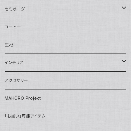
Round tote
Sisal pochette
LOVE
Big pouch
One piece
Other
Kids
Hat
セミオーダー
bettybag
Sisal clutch
Applique
Small pouch
Overalls
Eco bag
Skirt
Adult
カチューシャ／Headband
Bag
コーヒー
gym tote
Money purse
Skirt
Conference bag
One piece
Kids
Tie
Fashion
生地
INSHUTI tote
U pouch（刺し子）
Long pants
Back bag
Shirt/Pants set
skirt
Apron
インテリア
Janet tote
Short pants
Short pants
pants
Adult
Doll
壁掛け
アクセサリー
Tops
Harem pants
onepiece
Kids
Key ring
MAHORO Project
Back Pack リュック
jacket
IDホルダー
「お揃い」可能アイテム
Kids