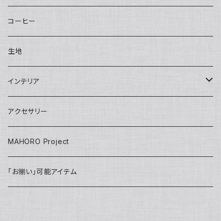
bettybag
Sisal clutch
Applique
Small pouch
Overalls
Eco bag
Skirt
Adult
カチューシャ／Headband
Bag
コーヒー
gym tote
Money purse
Skirt
Conference bag
One piece
Kids
Tie
Fashion
生地
INSHUTI tote
U pouch（刺し子）
Long pants
Back bag
Shirt/Pants set
skirt
Apron
インテリア
Janet tote
Short pants
Short pants
pants
Adult
Doll
壁掛け
アクセサリー
Tops
Harem pants
onepiece
Kids
Key ring
MAHORO Project
Back Pack リュック
jacket
IDホルダー
「お揃い」可能アイテム
Kids
PC case
others