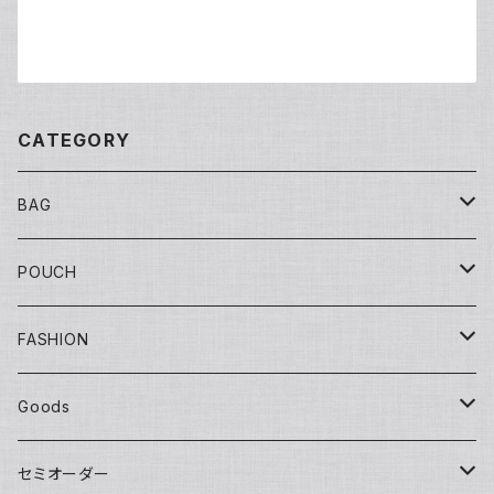
CATEGORY
BAG
Tote
POUCH
Yuko bag
Sisal
Flat
FASHION
Huge bag
Sisal round
Embroidery（刺繍）
Banana
マチ付き
Adult
Goods
Round tote
Sisal pochette
LOVE
Big pouch
One piece
Other
Kids
Hat
セミオーダー