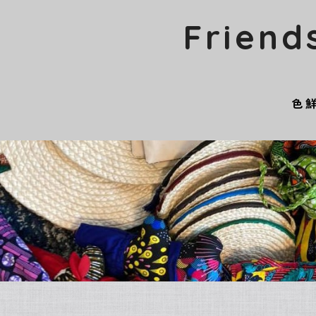
Friend
色