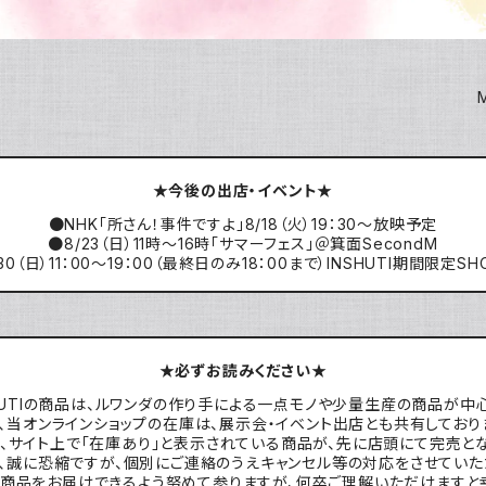
★今後の出店・イベント★
●NHK「所さん！事件ですよ」8/18（火）19：30～放映予定
●8/23（日）11時～16時「サマーフェス」＠箕面SecondM
30（日）11：00～19：00（最終日のみ18：00まで）INSHUTI期間限定
★必ずお読みください★
HUTIの商品は、ルワンダの作り手による一点モノや少量生産の商品が中
、当オンラインショップの在庫は、展示会・イベント出店とも共有しており
、サイト上で「在庫あり」と表示されている商品が、先に店頭にて完売と
、誠に恐縮ですが、個別にご連絡のうえキャンセル等の対応をさせていた
商品をお届けできるよう努めて参りますが、何卒ご理解いただけますと