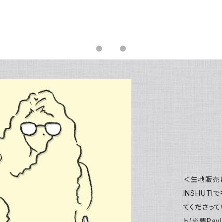
＜生地販売
INSHUT
てくださって
ト(※要Pa