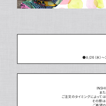
●８/26（水）～
INS
また
ご注文のタイミングによっては
その際は
ご希望の