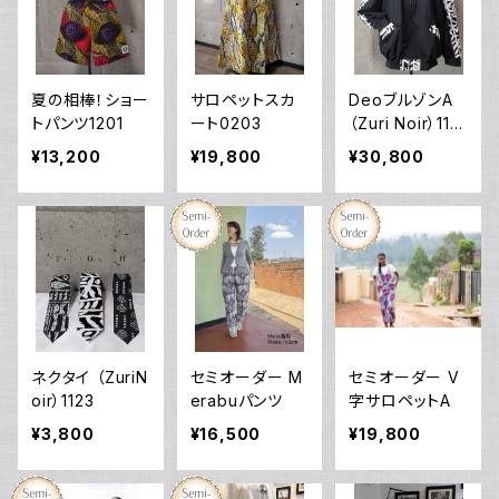
夏の相棒！ショー
サロペットスカ
DeoブルゾンA
トパンツ1201
ート0203
（Zuri Noir）112
3
¥13,200
¥19,800
¥30,800
ネクタイ （ZuriN
セミオーダー M
セミオーダー V
oir）1123
erabuパンツ
字サロペットA
¥3,800
¥16,500
¥19,800