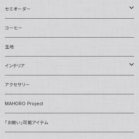
Round tote
Sisal pochette
LOVE
Big pouch
One piece
Other
Kids
Hat
セミオーダー
bettybag
Sisal clutch
Applique
Small pouch
Overalls
Eco bag
Skirt
Adult
カチューシャ／Headband
Bag
コーヒー
gym tote
Money purse
Skirt
Conference bag
One piece
Kids
Tie
Fashion
生地
INSHUTI tote
U pouch（刺し子）
Long pants
Back bag
Shirt/Pants set
skirt
Apron
インテリア
Janet tote
Short pants
Short pants
pants
Adult
Doll
壁掛け
アクセサリー
Tops
Harem pants
onepiece
Kids
Key ring
MAHORO Project
Back Pack リュック
jacket
IDホルダー
「お揃い」可能アイテム
Kids