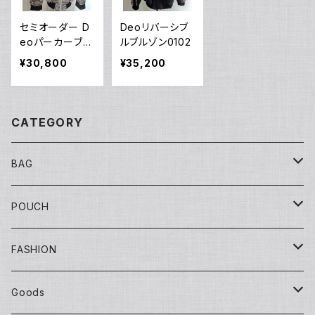
セミオーダー D
Deoリバーシブ
eoパーカーブル
ルブルゾン0102
ゾンD
¥30,800
¥35,200
CATEGORY
BAG
Tote
POUCH
Yuko bag
Sisal
Flat
FASHION
Huge bag
Sisal round
Embroidery（刺繍）
Banana
マチ付き
Adult
Goods