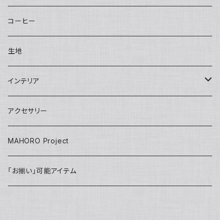
bettybag
Sisal clutch
Applique
Small pouch
Overalls
Eco bag
Skirt
Adult
カチューシャ／Headband
Bag
コーヒー
gym tote
Money purse
Skirt
Conference bag
One piece
Kids
Tie
Fashion
生地
INSHUTI tote
U pouch（刺し子）
Long pants
Back bag
Shirt/Pants set
skirt
Apron
インテリア
Janet tote
Short pants
Short pants
pants
Adult
Doll
壁掛け
アクセサリー
Tops
Harem pants
onepiece
Kids
Key ring
MAHORO Project
Back Pack リュック
jacket
IDホルダー
「お揃い」可能アイテム
Kids
PC case
others