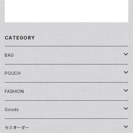
CATEGORY
BAG
Tote
POUCH
Yuko bag
Sisal
Flat
FASHION
Huge bag
Sisal round
Embroidery（刺繍）
Banana
マチ付き
Adult
Goods
Round tote
Sisal pochette
LOVE
Big pouch
One piece
Other
Kids
Hat
セミオーダー