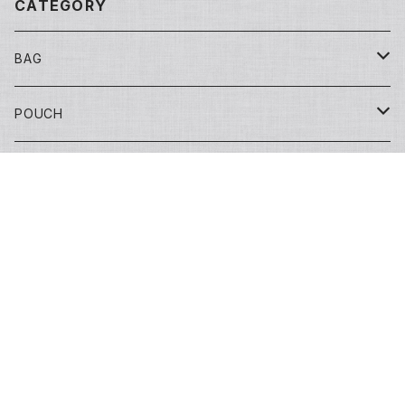
CATEGORY
BAG
Tote
POUCH
Yuko bag
Sisal
Flat
FASHION
Huge bag
Sisal round
Embroidery（刺繍）
Banana
マチ付き
Adult
Goods
キーワードから探す
Round tote
Sisal pochette
LOVE
Big pouch
One piece
Other
Kids
Hat
セミオーダー
bettybag
Sisal clutch
Applique
Small pouch
Overalls
Eco bag
Skirt
Adult
カチューシャ／Headband
Bag
コーヒー
カテゴリから探す
gym tote
Money purse
Skirt
Conference bag
One piece
Kids
Tie
Fashion
生地