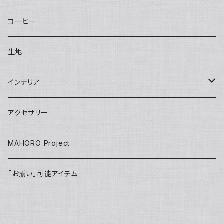
bettybag
Sisal clutch
Applique
Small pouch
Overalls
Eco bag
Skirt
Adult
カチューシャ／Headband
Bag
コーヒー
gym tote
Money purse
Skirt
Conference bag
One piece
Kids
Tie
Fashion
生地
INSHUTI tote
U pouch（刺し子）
Long pants
Back bag
Shirt/Pants set
skirt
Apron
インテリア
Janet tote
Short pants
Short pants
pants
Adult
Doll
壁掛け
アクセサリー
Tops
Harem pants
onepiece
Kids
Key ring
MAHORO Project
Back Pack リュック
jacket
IDホルダー
「お揃い」可能アイテム
Kids
PC case
others