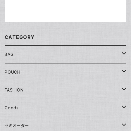
CATEGORY
BAG
Tote
POUCH
Yuko bag
Sisal
Flat
FASHION
Huge bag
Sisal round
Embroidery（刺繍）
Banana
マチ付き
Adult
Goods
Round tote
Sisal pochette
LOVE
Big pouch
One piece
Other
Kids
Hat
セミオーダー