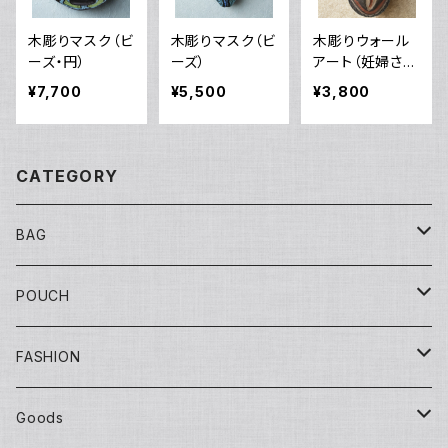
木彫りマスク（ビ
木彫りマスク（ビ
木彫りウォール
ーズ・円）
ーズ）
アート（妊婦さん
①）
¥7,700
¥5,500
¥3,800
CATEGORY
BAG
Tote
POUCH
Yuko bag
Sisal
Flat
FASHION
Huge bag
Sisal round
Embroidery（刺繍）
Banana
マチ付き
Adult
Goods