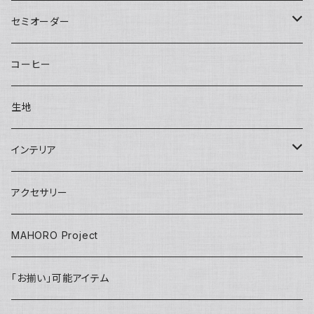
Round tote
Sisal pochette
LOVE
Big pouch
One piece
Other
Kids
Hat
セミオーダー
bettybag
Sisal clutch
Applique
Small pouch
Overalls
Eco bag
Skirt
Adult
カチューシャ／Headband
Bag
コーヒー
gym tote
Money purse
Skirt
Conference bag
One piece
Kids
Tie
Fashion
生地
INSHUTI tote
U pouch（刺し子）
Long pants
Back bag
Shirt/Pants set
skirt
Apron
インテリア
Janet tote
Short pants
Short pants
pants
Adult
Doll
壁掛け
アクセサリー
Tops
Harem pants
onepiece
Kids
Key ring
MAHORO Project
Back Pack リュック
jacket
IDホルダー
「お揃い」可能アイテム
Kids