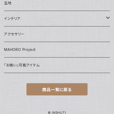
Conference bag
One piece
Kids
Tie
Fashion
生地
INSHUTI tote
U pouch（刺し子）
Long pants
Back bag
Shirt/Pants set
skirt
Apron
インテリア
Janet tote
Short pants
Short pants
pants
Adult
Doll
壁掛け
アクセサリー
Tops
Harem pants
onepiece
Kids
Key ring
MAHORO Project
Back Pack リュック
jacket
IDホルダー
「お揃い」可能アイテム
Kids
PC case
商品一覧に戻る
others
巾着
アクセサリーポーチ
© INSHUTI