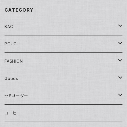
CATEGORY
BAG
Tote
POUCH
Yuko bag
Sisal
Flat
FASHION
Huge bag
Sisal round
Embroidery（刺繍）
Banana
マチ付き
Adult
Goods
Round tote
Sisal pochette
LOVE
Big pouch
One piece
Other
Kids
Hat
セミオーダー
bettybag
Sisal clutch
Applique
Small pouch
Overalls
Eco bag
Skirt
Adult
カチューシャ／Headband
Bag
コーヒー
gym tote
Money purse
Skirt