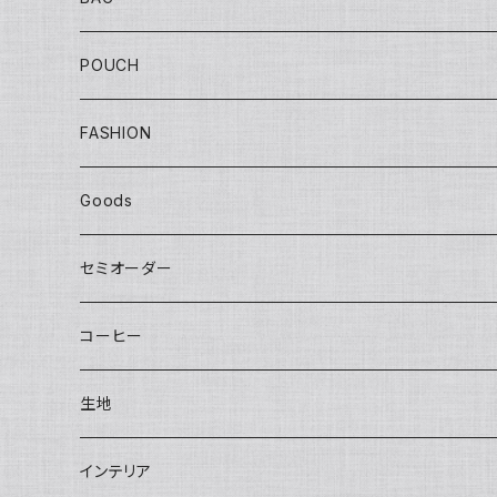
Tote
POUCH
Yuko bag
Sisal
Flat
FASHION
Huge bag
Sisal round
Embroidery（刺繍）
Banana
マチ付き
Adult
Goods
Round tote
Sisal pochette
LOVE
Big pouch
One piece
Other
Kids
Hat
セミオーダー
bettybag
Sisal clutch
Applique
Small pouch
Overalls
Eco bag
Skirt
Adult
カチューシャ／Headband
Bag
コーヒー
gym tote
Money purse
Skirt
Conference bag
One piece
Kids
Tie
Fashion
生地
INSHUTI tote
U pouch（刺し子）
Long pants
Back bag
Shirt/Pants set
skirt
Apron
インテリア