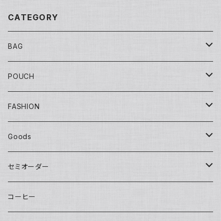
CATEGORY
BAG
Tote
POUCH
Yuko bag
Sisal
Flat
FASHION
Huge bag
Sisal round
Embroidery（刺繍）
Banana
マチ付き
Adult
Goods
Round tote
Sisal pochette
LOVE
Big pouch
One piece
Other
Kids
Hat
セミオーダー
bettybag
Sisal clutch
Applique
Small pouch
Overalls
Eco bag
Skirt
Adult
カチューシャ／Headband
Bag
コーヒー
gym tote
Money purse
Skirt