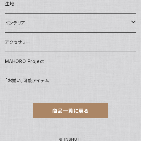
Conference bag
One piece
Kids
Tie
Fashion
生地
INSHUTI tote
U pouch（刺し子）
Long pants
Back bag
Shirt/Pants set
skirt
Apron
インテリア
Janet tote
Short pants
Short pants
pants
Adult
Doll
壁掛け
アクセサリー
Tops
Harem pants
onepiece
Kids
Key ring
MAHORO Project
Back Pack リュック
jacket
IDホルダー
「お揃い」可能アイテム
Kids
PC case
商品一覧に戻る
others
巾着
アクセサリーポーチ
© INSHUTI